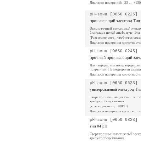
Диапазон измерений: -25 … +150
pH-зонд [0650 0225]
проникающий электрод Тип
Высокоточный стеклянный электр
благодаря полой диафрагме. Вкл
(Разъемное соед., требуется сое
Диапазон измерения кислотности
pH-зонд [0650 0245]
прочный проникающий элек
Для твердых или полутвердых пи
покрытием. Не подвержен загряз
Диапазон измерения кислотности
pH-зонд [0650 0623]
универсальный электрод Ти
Сверхпрочный, надежный пластик
требует обслуживания
(краткосрочно до +80°C)
Диапазон измерения кислотности
pH-зонд [0650 0823]
тип 04 pH
Сверхпрочный пластиковый элект
требует обслуживания