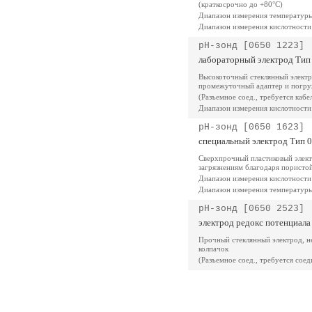
(краткосрочно до +80°C)
Диапазон измерения температуры
Диапазон измерения кислотности
pH-зонд [0650 1223]
лабораторный электрод Тип
Высокоточный стеклянный электр
промежуточный адаптер и погру
(Разъемное соед., требуется каб
Диапазон измерения кислотности
pH-зонд [0650 1623]
специальный электрод Тип 
Сверхпрочный пластиковый элек
загрязнениям благодаря пористо
Диапазон измерения кислотности
Диапазон измерения температуры
pH-зонд [0650 2523]
электрод редокс потенциала
Прочный стеклянный электрод, не
колпачок
(Разъемное соед., требуется сое