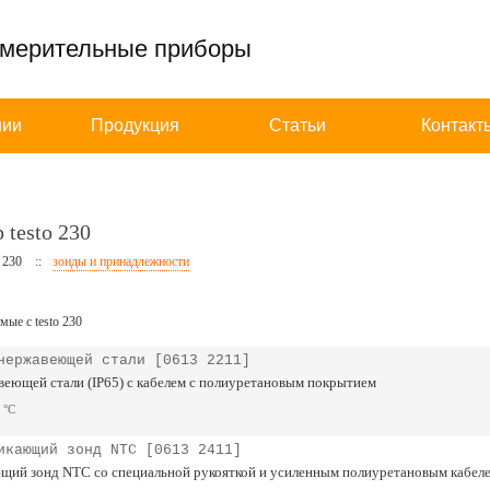
змерительные приборы
нии
Продукция
Статьи
Контакт
testo 230
o 230
::
зонды и принадлежности
ые с testo 230
нержавеющей стали [0613 2211]
еющей стали (IP65) с кабелем с полиуретановым покрытием
 °C
икающий зонд NTC [0613 2411]
ий зонд NTC со специальной рукояткой и усиленным полиуретановым кабел