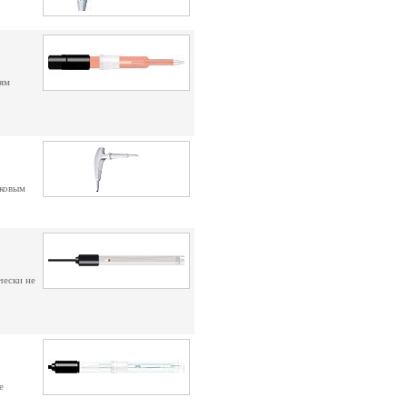
иям
иковым
чески не
е