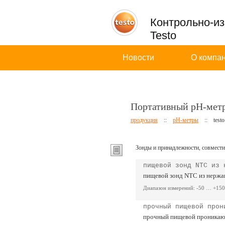
Контрольно-и
Testo
Новости
О компа
Портативный pH-метр 
продукция
::
pH-метры
::
test
Зонды и принадлежности, совместим
пищевой зонд NTC из 
пищевой зонд NTC из нержав
Диапазон измерений: -50 … +150
прочный пищевой прон
прочный пищевой проникающ