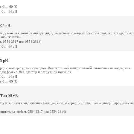
: 0 … 60 °C
: 0 … 14 pH
 02 pH
од, стойкий к химическим средам, долговечный, с жидким электролитом, вкл. стандартный
жной колпачок
ель 0554 2317 или 0554 2314)
: 0 … 14 pH
05 pH
трод с температурным сенсором. Высокоточный измерительный наконечник не подвержен
й диафрагме. Вкл. адаптер и погружной колпачок
: 0 … 14 pH
: 0 … 60 °C
 Тип 06 мВ
чувствителен к загрязнениям благодаря 2-х камерной системе. Вкл. адаптер и проникающи
динительный кабель 0554 2317 или 0554 2314)