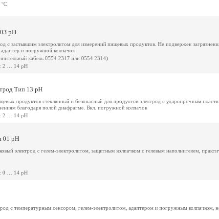
 °C
 03 pH
од с застывшим электролитом для измерений пищевых продуктов. Не подвержен загрязнен
. адаптер и погружной колпачок
динительный кабель 0554 2317 или 0554 2314)
: 2 … 14 pH
трод Тип 13 pH
щевых продуктов стеклянный и безопасный для продуктов электрод с ударопрочным пласт
нениям благодаря полой диафрагме. Вкл. погружной колпачок
: 2 … 14 pH
п 01 pH
овый электрод с гелем-электролитом, защитным колпачком с гелевым наполнителем, практи
: 0 … 14 pH
род с температурным сенсором, гелем-электролитом, адаптером и погружным колпачком, н