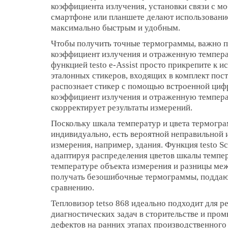
коэффициента излучения, установки связи с 
смартфоне или планшете делают использование
максимально быстрым и удобным.
Чтобы получить точные термограммы, важно п
коэффициент излучения и отраженную темпера
функцией testo e-Assist просто прикрепите к 
эталонных стикеров, входящих в комплект пост
распознает стикер с помощью встроенной циф
коэффициент излучения и отраженную температ
скорректирует результаты измерений.
Поскольку шкала температур и цвета термогра
индивидуально, есть вероятной неправильной 
измерения, например, здания. Функция testo Sc
адаптируя распределения цветов шкалы темпер
температуре объекта измерения и разницы меж
получать безошибочные термограммы, подда
сравнению.
Тепловизор tetso 868 идеально подходит для 
диагностических задач в сторительстве и про
дефектов на ранних этапах производственного