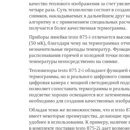
качество теплового изображения за счет увели
четыре раза. Суть технологии состоит в созда
снимков, накладываемых в дальнейшем друг н
алгоритму и с применением специальных расчет
получается более качественная термограмма.
Приборы линейки testo 875-i отличается высо
(50 мК), благодаря чему на термограммах отч
незначительные перепады температур. Функци
распознавания горячей и холодной точки позв
температуры непосредственно на снимке.
Тепловизоры testo 875 2-i обладают функцией 
термограммы, но и реального цифрового снимка
цифровая камера с мощной светодиодной подсв
позволяет сопоставить термограммы и реальны
подсветке хорошо освещаются все затемненные
необходимо для создания качественных изобр
Обладая теми же возможностями, что и testo 87
имеет некоторые преимущества, делающие пр
удобнее в использовании. К примеру, наличие
в комплекте поставки testo 875-2i дает возмо