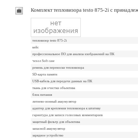
Комплект тепловизора testo 875-2i с принадле
тепловизор testo 875-2i
кейс
профессиональное ПО для анализа изображений на ПК
чехол Soft case
ремень для переноски тепловизора
SD-карта памяти
USB-кабель для передачи данных на ПК
ткань для очистки объектива
блок питания
литиево-ионный аккумулятор
адаптер для крепления тепловизора к штативу
гарнитура для записи голосовых комментариев
защитный фильтр для объектива
запасной аккумулятор
зарядное устройство