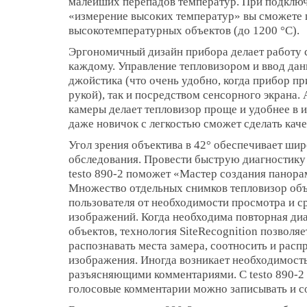
малейших перепадов температур. При подклю
«измерение высоких температур» вы сможете 
высокотемпературных объектов (до 1200 °С).
Эргономичный дизайн прибора делает работу с
каждому. Управление тепловизором и ввод да
джойстика (что очень удобно, когда прибор п
рукой), так и посредством сенсорного экрана
камеры делает тепловизор проще и удобнее в и
даже новичок с легкостью сможет сделать кач
Угол зрения объектива в 42° обеспечивает ши
обследования. Провести быструю диагностику
testo 890-2 поможет «Мастер создания панор
Множество отдельных снимков тепловизор объе
пользователя от необходимости просмотра и с
изображений. Когда необходима повторная ди
объектов, технология SiteRecognition позволя
распознавать места замера, соотносить и рас
изображения. Иногда возникает необходимост
разъясняющими комментариями. C testo 890-2
голосовые комментарии можно записывать и со